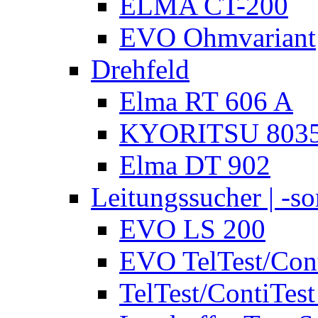
ELMA CT-200
EVO Ohmvariant
Drehfeld
Elma RT 606 A
KYORITSU 803
Elma DT 902
Leitungssucher | -sor
EVO LS 200
EVO TelTest/Cont
TelTest/ContiTest