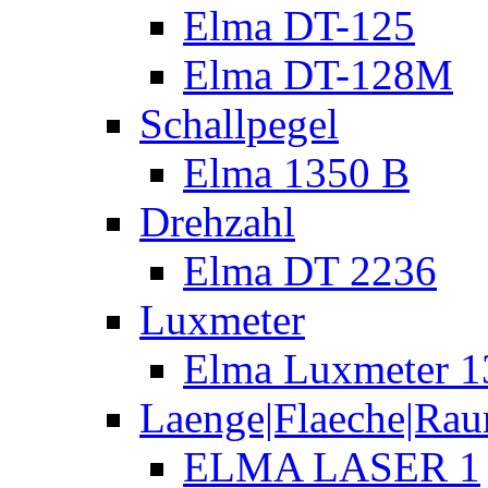
Elma DT-125
Elma DT-128M
Schallpegel
Elma 1350 B
Drehzahl
Elma DT 2236
Luxmeter
Elma Luxmeter 1
Laenge|Flaeche|Ra
ELMA LASER 1