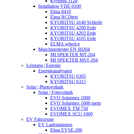
Kyoritsu 3128
Installation VDE 0100
Elma 8410
Elma RCDtest
KYORITSU 4140 Schleife
KYORITSU 4200 Erde
KYORITSU 4202 Erde
KYORITSU 4105 Erde
ELMA wheel-e
Maschinentester EN 60204
MI SPEKTER MT-204
MI SPEKTER MST-204
Leistung | Energie
Energieanalysator
KYORITSU 6305
KYORITSU 6315
Solar | Photovoltaik
Solar | Fotovoltaik
EVO Solarmex 1000
EVO Solarmex 1000 mem
EVOMEX TM 750
EVOMEX SCU 1000
EV Fahrzeuge
EV Ladestationen
Elma EVSE-200