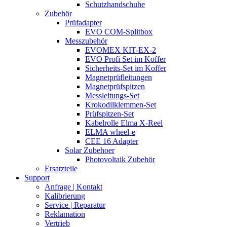
Schutzhandschuhe
Zubehör
Prüfadapter
EVO COM-Splitbox
Messzubehör
EVOMEX KIT-EX-2
EVO Profi Set im Koffer
Sicherheits-Set im Koffer
Magnetprüfleitungen
Magnetprüfspitzen
Messleitungs-Set
Krokodilklemmen-Set
Prüfspitzen-Set
Kabelrolle Elma X-Reel
ELMA wheel-e
CEE 16 Adapter
Solar Zubehoer
Photovoltaik Zubehör
Ersatzteile
Support
Anfrage | Kontakt
Kalibrierung
Service | Reparatur
Reklamation
Vertrieb