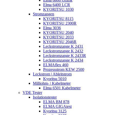
Elma 6800 Grafik
Elma 6400 LCR
KYORITSU 1030
Stromzangen
KYORITSU 8115
KYORITSU 2300R
Elma 3036
KYORITSU 2040
KYORITSU 2033
KYORITSU 2046R
Leckstromzange K 2431
Leckstromzange K 2432
Leckstromzange K 2433R
Leckstromzange K 2434
ELMAflex 460
Prozessstrom KEW 2500
Leckstrom | Ableitstrom
Kyoritsu 5010
Milliohm- | Kabelmeter
Elma 6501 Kabelmeter
VDE Tester
Isolationstester
ELMA BM 878
ELMA GIGAtest
Kyoritsu 3125