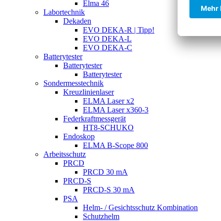
Elma 46
Labortechnik
Dekaden
EVO DEKA-R | Tipp!
EVO DEKA-L
EVO DEKA-C
Batterytester
Batterytester
Batterytester
Sondermesstechnik
Kreuzlinienlaser
ELMA Laser x2
ELMA Laser x360-3
Federkraftmessgerät
HT8-SCHUKO
Endoskop
ELMA B-Scope 800
Arbeitsschutz
PRCD
PRCD 30 mA
PRCD-S
PRCD-S 30 mA
PSA
Helm- / Gesichtsschutz Kombination
Schutzhelm