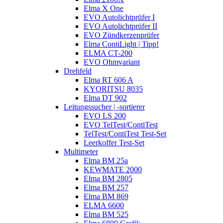
Elma X One
EVO Autolichtprüfer I
EVO Autolichtprüfer II
EVO Zündkerzenprüfer
Elma ContiLight | Tipp!
ELMA CT-200
EVO Ohmvariant
Drehfeld
Elma RT 606 A
KYORITSU 8035
Elma DT 902
Leitungssucher | -sortierer
EVO LS 200
EVO TelTest/ContiTest
TelTest/ContiTest Test-Set
Leerkoffer Test-Set
Multimeter
Elma BM 25a
KEWMATE 2000
Elma BM 2805
Elma BM 257
Elma BM 869
ELMA 6600
Elma BM 525