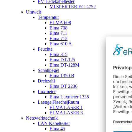
EV-Ladekabeltester
MI SPEKTER ECT-752
Umwelt
Temperatur
ELMA 608
Elma 708
Elma 711
Elma 712
Elma 610 A
Feuchte
Elma 315
Elma DT-125
Elma DT-128M
Schallpegel
Elma 1350 B
Drehzahl
Elma DT 2236
Luxmeter
Elma Luxmeter 1335
Laenge|Flaeche|Raum
ELMA LASER 1
ELMA LASER 3
Netzwerktechnik
LAN Kabeltester
Elma 45