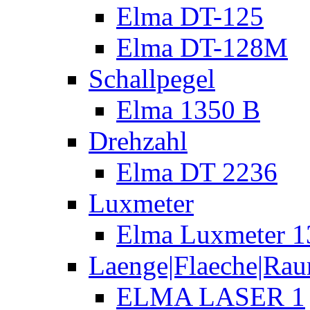
Elma DT-125
Elma DT-128M
Schallpegel
Elma 1350 B
Drehzahl
Elma DT 2236
Luxmeter
Elma Luxmeter 1
Laenge|Flaeche|Ra
ELMA LASER 1