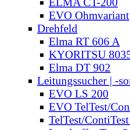
ELMA CT-200
EVO Ohmvariant
Drehfeld
Elma RT 606 A
KYORITSU 803
Elma DT 902
Leitungssucher | -sor
EVO LS 200
EVO TelTest/Cont
TelTest/ContiTest