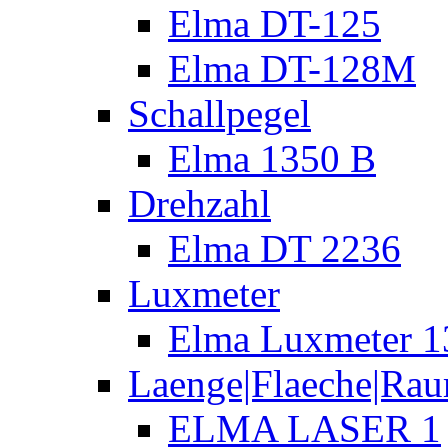
Elma DT-125
Elma DT-128M
Schallpegel
Elma 1350 B
Drehzahl
Elma DT 2236
Luxmeter
Elma Luxmeter 1
Laenge|Flaeche|Ra
ELMA LASER 1