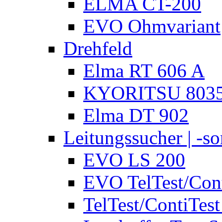
ELMA CT-200
EVO Ohmvariant
Drehfeld
Elma RT 606 A
KYORITSU 803
Elma DT 902
Leitungssucher | -sor
EVO LS 200
EVO TelTest/Cont
TelTest/ContiTest