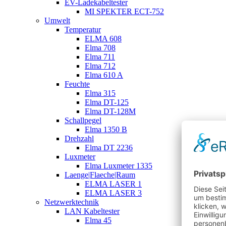
EV-Ladekabeltester
MI SPEKTER ECT-752
Umwelt
Temperatur
ELMA 608
Elma 708
Elma 711
Elma 712
Elma 610 A
Feuchte
Elma 315
Elma DT-125
Elma DT-128M
Schallpegel
Elma 1350 B
Drehzahl
Elma DT 2236
Luxmeter
Elma Luxmeter 1335
Laenge|Flaeche|Raum
ELMA LASER 1
ELMA LASER 3
Netzwerktechnik
LAN Kabeltester
Elma 45