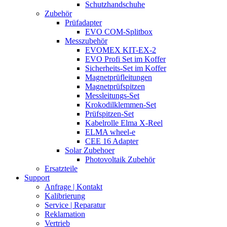
Schutzhandschuhe
Zubehör
Prüfadapter
EVO COM-Splitbox
Messzubehör
EVOMEX KIT-EX-2
EVO Profi Set im Koffer
Sicherheits-Set im Koffer
Magnetprüfleitungen
Magnetprüfspitzen
Messleitungs-Set
Krokodilklemmen-Set
Prüfspitzen-Set
Kabelrolle Elma X-Reel
ELMA wheel-e
CEE 16 Adapter
Solar Zubehoer
Photovoltaik Zubehör
Ersatzteile
Support
Anfrage | Kontakt
Kalibrierung
Service | Reparatur
Reklamation
Vertrieb