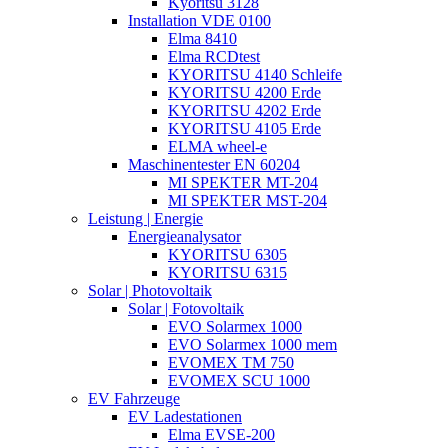
Kyoritsu 3128
Installation VDE 0100
Elma 8410
Elma RCDtest
KYORITSU 4140 Schleife
KYORITSU 4200 Erde
KYORITSU 4202 Erde
KYORITSU 4105 Erde
ELMA wheel-e
Maschinentester EN 60204
MI SPEKTER MT-204
MI SPEKTER MST-204
Leistung | Energie
Energieanalysator
KYORITSU 6305
KYORITSU 6315
Solar | Photovoltaik
Solar | Fotovoltaik
EVO Solarmex 1000
EVO Solarmex 1000 mem
EVOMEX TM 750
EVOMEX SCU 1000
EV Fahrzeuge
EV Ladestationen
Elma EVSE-200