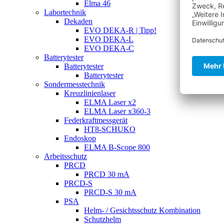
Elma 46
Labortechnik
Dekaden
EVO DEKA-R | Tipp!
EVO DEKA-L
EVO DEKA-C
Batterytester
Batterytester
Batterytester
Sondermesstechnik
Kreuzlinienlaser
ELMA Laser x2
ELMA Laser x360-3
Federkraftmessgerät
HT8-SCHUKO
Endoskop
ELMA B-Scope 800
Arbeitsschutz
PRCD
PRCD 30 mA
PRCD-S
PRCD-S 30 mA
PSA
Helm- / Gesichtsschutz Kombination
Schutzhelm