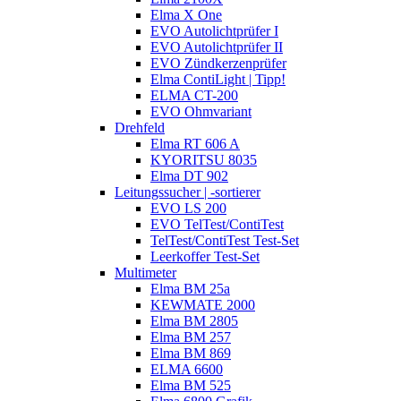
Elma X One
EVO Autolichtprüfer I
EVO Autolichtprüfer II
EVO Zündkerzenprüfer
Elma ContiLight | Tipp!
ELMA CT-200
EVO Ohmvariant
Drehfeld
Elma RT 606 A
KYORITSU 8035
Elma DT 902
Leitungssucher | -sortierer
EVO LS 200
EVO TelTest/ContiTest
TelTest/ContiTest Test-Set
Leerkoffer Test-Set
Multimeter
Elma BM 25a
KEWMATE 2000
Elma BM 2805
Elma BM 257
Elma BM 869
ELMA 6600
Elma BM 525