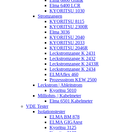
Elma 6800 Grafik
Elma 6400 LCR
KYORITSU 1030
Stromzangen
KYORITSU 8115
KYORITSU 2300R
Elma 3036
KYORITSU 2040
KYORITSU 2033
KYORITSU 2046R
Leckstromzange K 2431
Leckstromzange K 2432
Leckstromzange K 2433R
Leckstromzange K 2434
ELMAflex 460
Prozessstrom KEW 2500
Leckstrom | Ableitstrom
Kyoritsu 5010
Milliohm- | Kabelmeter
Elma 6501 Kabelmeter
VDE Tester
Isolationstester
ELMA BM 878
ELMA GIGAtest
Kyoritsu 3125