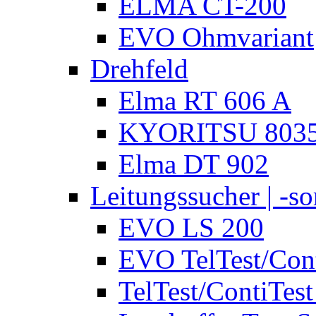
ELMA CT-200
EVO Ohmvariant
Drehfeld
Elma RT 606 A
KYORITSU 803
Elma DT 902
Leitungssucher | -sor
EVO LS 200
EVO TelTest/Cont
TelTest/ContiTest