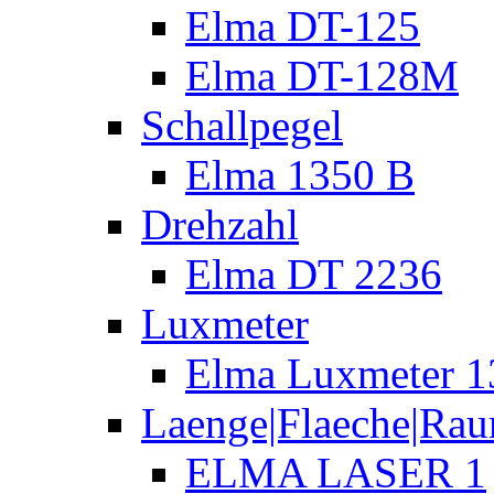
Elma DT-125
Elma DT-128M
Schallpegel
Elma 1350 B
Drehzahl
Elma DT 2236
Luxmeter
Elma Luxmeter 1
Laenge|Flaeche|Ra
ELMA LASER 1