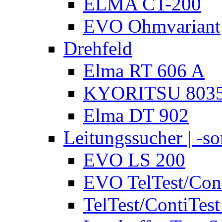
ELMA CT-200
EVO Ohmvariant
Drehfeld
Elma RT 606 A
KYORITSU 803
Elma DT 902
Leitungssucher | -sor
EVO LS 200
EVO TelTest/Cont
TelTest/ContiTest