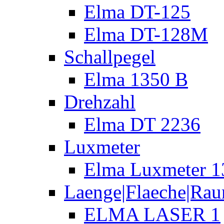
Elma DT-125
Elma DT-128M
Schallpegel
Elma 1350 B
Drehzahl
Elma DT 2236
Luxmeter
Elma Luxmeter 1
Laenge|Flaeche|Ra
ELMA LASER 1