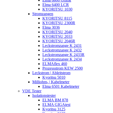
Elma 6800 Grafik
Elma 6400 LCR
KYORITSU 1030
Stromzangen
KYORITSU 8115
KYORITSU 2300R
Elma 3036
KYORITSU 2040
KYORITSU 2033
KYORITSU 2046R
Leckstromzange K 2431
Leckstromzange K 2432
Leckstromzange K 2433R
Leckstromzange K 2434
ELMAflex 460
Prozessstrom KEW 2500
Leckstrom | Ableitstrom
Kyoritsu 5010
Milliohm- | Kabelmeter
Elma 6501 Kabelmeter
VDE Tester
Isolationstester
ELMA BM 878
ELMA GIGAtest
Kyoritsu 3125