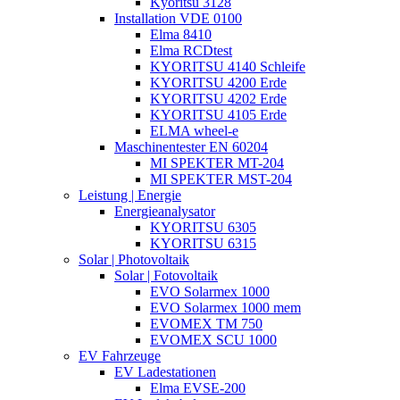
Kyoritsu 3128
Installation VDE 0100
Elma 8410
Elma RCDtest
KYORITSU 4140 Schleife
KYORITSU 4200 Erde
KYORITSU 4202 Erde
KYORITSU 4105 Erde
ELMA wheel-e
Maschinentester EN 60204
MI SPEKTER MT-204
MI SPEKTER MST-204
Leistung | Energie
Energieanalysator
KYORITSU 6305
KYORITSU 6315
Solar | Photovoltaik
Solar | Fotovoltaik
EVO Solarmex 1000
EVO Solarmex 1000 mem
EVOMEX TM 750
EVOMEX SCU 1000
EV Fahrzeuge
EV Ladestationen
Elma EVSE-200