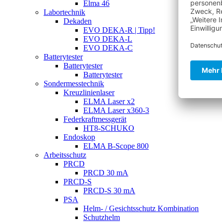
Elma 46
Labortechnik
Dekaden
EVO DEKA-R | Tipp!
EVO DEKA-L
EVO DEKA-C
Batterytester
Batterytester
Batterytester
Sondermesstechnik
Kreuzlinienlaser
ELMA Laser x2
ELMA Laser x360-3
Federkraftmessgerät
HT8-SCHUKO
Endoskop
ELMA B-Scope 800
Arbeitsschutz
PRCD
PRCD 30 mA
PRCD-S
PRCD-S 30 mA
PSA
Helm- / Gesichtsschutz Kombination
Schutzhelm