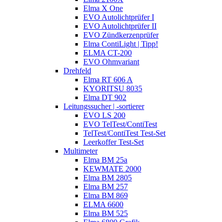
Elma X One
EVO Autolichtprüfer I
EVO Autolichtprüfer II
EVO Zündkerzenprüfer
Elma ContiLight | Tipp!
ELMA CT-200
EVO Ohmvariant
Drehfeld
Elma RT 606 A
KYORITSU 8035
Elma DT 902
Leitungssucher | -sortierer
EVO LS 200
EVO TelTest/ContiTest
TelTest/ContiTest Test-Set
Leerkoffer Test-Set
Multimeter
Elma BM 25a
KEWMATE 2000
Elma BM 2805
Elma BM 257
Elma BM 869
ELMA 6600
Elma BM 525