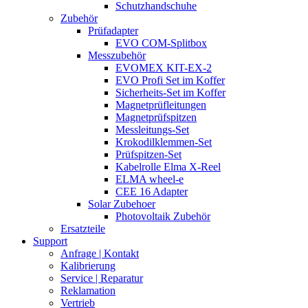
Schutzhandschuhe
Zubehör
Prüfadapter
EVO COM-Splitbox
Messzubehör
EVOMEX KIT-EX-2
EVO Profi Set im Koffer
Sicherheits-Set im Koffer
Magnetprüfleitungen
Magnetprüfspitzen
Messleitungs-Set
Krokodilklemmen-Set
Prüfspitzen-Set
Kabelrolle Elma X-Reel
ELMA wheel-e
CEE 16 Adapter
Solar Zubehoer
Photovoltaik Zubehör
Ersatzteile
Support
Anfrage | Kontakt
Kalibrierung
Service | Reparatur
Reklamation
Vertrieb