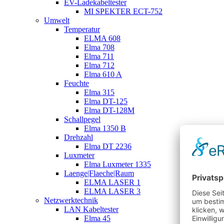
EV-Ladekabeltester
MI SPEKTER ECT-752
Umwelt
Temperatur
ELMA 608
Elma 708
Elma 711
Elma 712
Elma 610 A
Feuchte
Elma 315
Elma DT-125
Elma DT-128M
Schallpegel
Elma 1350 B
Drehzahl
Elma DT 2236
Luxmeter
Elma Luxmeter 1335
Laenge|Flaeche|Raum
ELMA LASER 1
ELMA LASER 3
Netzwerktechnik
LAN Kabeltester
Elma 45