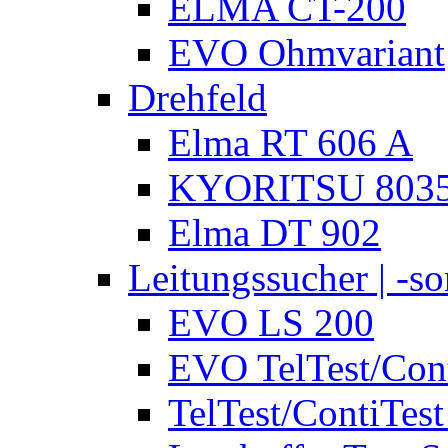
ELMA CT-200
EVO Ohmvariant
Drehfeld
Elma RT 606 A
KYORITSU 803
Elma DT 902
Leitungssucher | -sor
EVO LS 200
EVO TelTest/Cont
TelTest/ContiTest