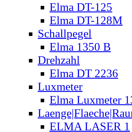
Elma DT-125
Elma DT-128M
Schallpegel
Elma 1350 B
Drehzahl
Elma DT 2236
Luxmeter
Elma Luxmeter 1
Laenge|Flaeche|Ra
ELMA LASER 1